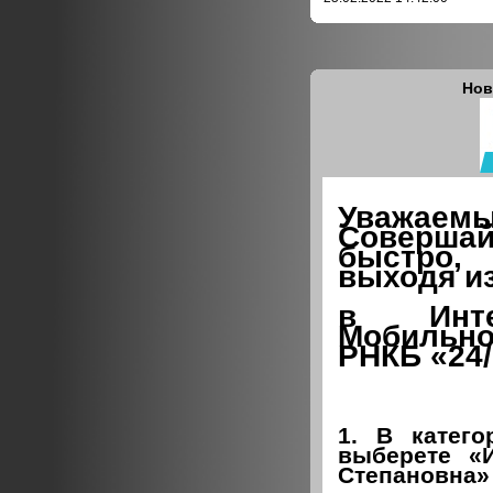
Нов
Уважае
Соверш
быстро
выходя и
в Инте
Мобильн
РНКБ «24/
1. В катег
выберете «
Степановна»