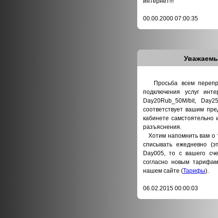
интернет!!!
00.00.2000 07:00:35
Уважаемы
Просьба всем перепров
подключения услуг интер
Day20Rub_50M/bit, Day2
соответствует вашим пре
кабинете самстоятельно 
разъяснения.
Хотим напомнить вам о то
списывать ежедневно (э
Day005, то с вашего сче
согласно новым тарифам
нашем сайте (
Тарифы
).
06.02.2015 00:00:03