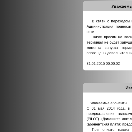
Уважаемы
В связи с переходом на
Администрация приносит
сети.
Также просим не волнов
терминал не будет запуще
момента запуска терм
оповещены дополнительн
31.01.2015 00:00:02
Из
Уважаемые абоненты.
С 01 мая 2014 года, в с
предоставлении телеком
(PILOT) «Домашняя локал
(абонентская плата) пред
При оплате наших ус